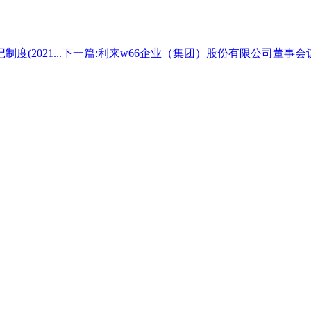
2021...
下一篇:
利来w66企业（集团）股份有限公司董事会