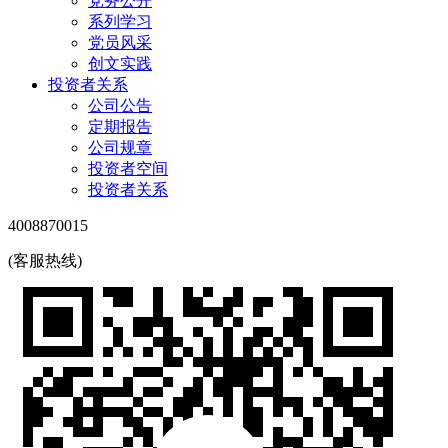
党务公开
系列学习
党员风采
创文实践
投资者关系
公司公告
定期报告
公司规章
投资者空间
投资者关系
4008870015
(客服热线)